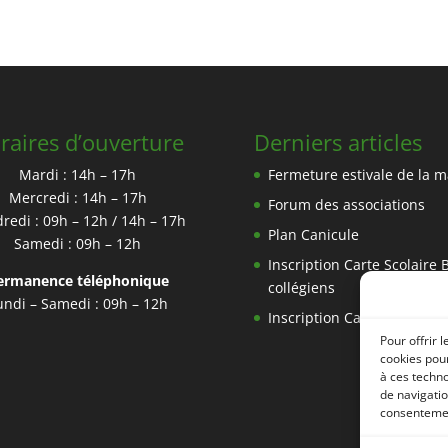
raires d’ouverture
Derniers articles
Mardi : 14h – 17h
Fermeture estivale de la m
Mercredi : 14h – 17h
Forum des associations
redi : 09h – 12h / 14h – 17h
Plan Canicule
Samedi : 09h – 12h
Inscription Carte Scolaire 
ermanence téléphonique
collégiens
undi – Samedi : 09h – 12h
Inscription Carte SCOL’R
Pour offrir 
cookies pour
à ces techn
de navigatio
consentement