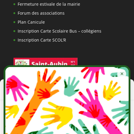
Fermeture estivale de la mairie
Forum des associations
Plan Canicule
Inscription Carte Scolaire Bus – collégiens
Inscription Carte SCOL’R
×
Gérer le consentement aux
cookies
Pour offrir les meilleures expériences, nous utilisons des technologies
telles que les cookies pour stocker et/ou accéder aux informations des
appareils. Le fait de consentir à ces technologies nous permettra de
traiter des données telles que le comportement de navigation ou les ID
uniques sur ce site. Le fait de ne pas consentir ou de retirer son
consentement peut avoir un effet négatif sur certaines caractéristiques