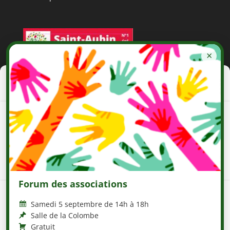
×
Gérer le consentement aux
cookies
Pour offrir les meilleures expériences, nous utilisons des technologies
telles que les cookies pour stocker et/ou accéder aux informations des
appareils. Le fait de consentir à ces technologies nous permettra de
traiter des données telles que le comportement de navigation ou les ID
uniques sur ce site. Le fait de ne pas consentir ou de retirer son
consentement peut avoir un effet négatif sur certaines caractéristiques
et fonctions.
Forum des associations
Accepter
Samedi 5 septembre de 14h à 18h
Salle de la Colombe
Refuser
Gratuit