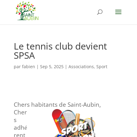
Le tennis club devient
SPSA
par
fabien
|
Sep 5, 2025
|
Associations
,
Sport
Chers habitants de Saint-Aubin,
Cher
s
adh
é
rent