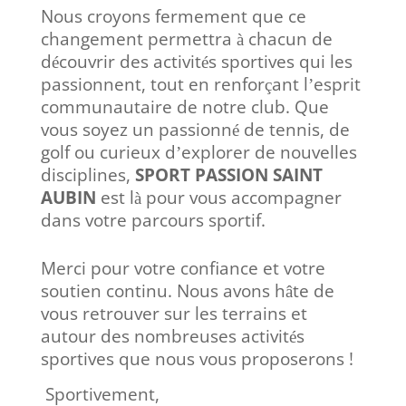
Nous croyons fermement que ce
changement permettra
chacun de
à
d
couvrir des activit
s sportives qui les
é
é
passionnent, tout en renfor
ant l
esprit
ç
’
communautaire de notre club. Que
vous soyez un passionn
de tennis, de
é
golf ou curieux d
explorer de nouvelles
’
disciplines,
SPORT PASSION SAINT
AUBIN
est l
pour vous accompagner
à
dans votre parcours sportif.
Merci pour votre confiance et votre
soutien continu. Nous avons h
te de
â
vous retrouver sur les terrains et
autour des nombreuses activit
s
é
sportives que nous vous proposerons !
Sportivement,