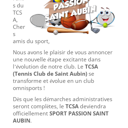
s du
TCS
A,
Cher
s
amis du sport,
Nous avons le plaisir de vous annoncer
une nouvelle
tape excitante dans
é
l
volution de notre club. Le
TCSA
’é
(Tennis Club de Saint Aubin)
se
transforme et
volue en un club
é
omnisports !
D
s que les d
marches administratives
è
é
seront compl
tes, le
TCSA
deviendra
è
officiellement
SPORT PASSION SAINT
AUBIN
.