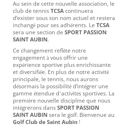
Au sein de cette nouvelle association, le
club de tennis
TCSA
continuera
d’exister sous son nom actuel et restera
inchang
pour ses adh
rents. Le
TCSA
é
é
sera une section de
SPORT PASSION
SAINT AUBIN
.
Ce changement refl
te notre
è
engagement
vous offrir une
à
exp
rience sportive plus enrichissante
é
et diversifi
e. En plus de notre activit
é
é
principale, le tennis, nous aurons
d
sormais la possibilit
d’int
grer une
é
é
é
gamme
tendue d
activit
s sportives. La
é
’
é
premi
re nouvelle discipline que nous
è
int
grerons dans
SPORT PASSION
é
SAINT AUBIN
sera le golf. Bienvenue au
Golf Club de Saint Aubin
!