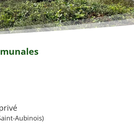
ommunales
 privé
aint-Aubinois)